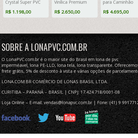
Crystal Super PVC
Vinílica Premium
para Caminhão
Vinil 700 Micras com
Emborrachada
Carreta Vinil Vinil
R$ 1.198,00
R$ 2.650,00
R$ 4.695,00
Tela de Poliéster
Cobertura de
Emborrahcada
Impermeável com
Caçamba Proteção
Preto Fosco Anti-
argolas "D" INOX a
Retardante Anti-
Chamas + 25
cada 50cm
Chamas
LonaFlex Gancho
25cm + 25 LonaF
SOBRE A LONAPVC.COM.BR
Gancho 50cm 1
ROW 0,75m
O LonaPVC.com.br é o maior site do Brasil em lona de pvc
imperméavel, lona PE-LLD, lona tela, lona transparente. Oferecemo
frete grátis, 5% de desconto à vista e várias opções de parcelament
LONA.COM.BR COMÉRCIO DE LONAS BRASIL LTDA.
CURITIBA – PARANÁ – BRASIL | CNPJ: 17.424.718/0001-08
Loja Online – E-mail: vendas@lonapvc.com.br | Fone: (41) 9 991771