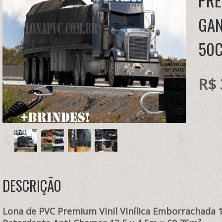
PRE
GAN
50C
R$ 
DESCRIÇÃO
Lona de PVC Premium Vinil Vinílica Emborrachada 