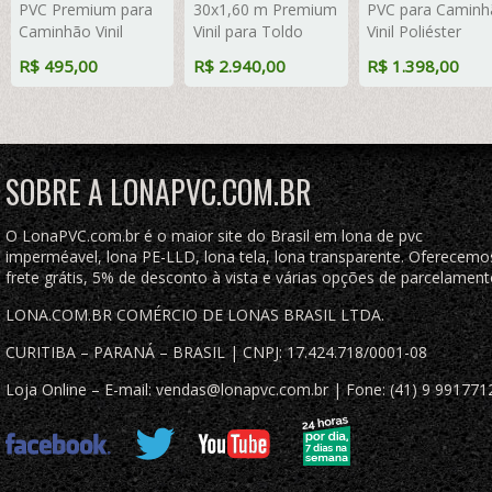
PVC Premium para
30x1,60 m Premium
PVC para Caminh
Caminhão Vinil
Vinil para Toldo
Vinil Poliéster
Emborrachada
Tatame Ringue
Premium Preto
R$ 495,00
R$ 2.940,00
R$ 1.398,00
Preto Fosco Anti-
MMA Cobertura
Fosco Anti-Cham
Chamas + 5
Academia Tenda
+ 10 LonaFlex
LonaFlex Gancho
Piso EVA Palco
Gancho 25cm + 
25cm + 5 LonaFlex
Eventos Festa
LonaFlex Gancho
Gancho 50cm
50cm
SOBRE A LONAPVC.COM.BR
O LonaPVC.com.br é o maior site do Brasil em lona de pvc
imperméavel, lona PE-LLD, lona tela, lona transparente. Oferecemo
frete grátis, 5% de desconto à vista e várias opções de parcelament
LONA.COM.BR COMÉRCIO DE LONAS BRASIL LTDA.
CURITIBA – PARANÁ – BRASIL | CNPJ: 17.424.718/0001-08
Loja Online – E-mail: vendas@lonapvc.com.br | Fone: (41) 9 991771