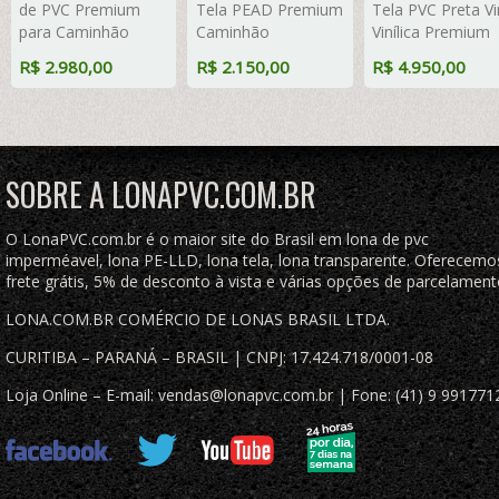
de PVC Premium
Tela PEAD Premium
Tela PVC Preta Vin
para Caminhão
Caminhão
Vinílica Premium
Carreta 3 Eixos Vinil
ExtraForte
Emborrachada
R$ 2.980,00
R$ 2.150,00
R$ 4.950,00
Vinilona
Prata/Azul : 90% de
Cobertura de
Emborrachada
Sombreamento
Caçamba Proteç
Preto Fosco Anti-
com argolas "D"
Retardante Anti-
Chamas + 22
INOX a cada 50cm
Chamas
LonaFlex Gancho
SOBRE A LONAPVC.COM.BR
25cm + 22 LonaFlex
Gancho 50cm 1
ROW 0,35m
O LonaPVC.com.br é o maior site do Brasil em lona de pvc
imperméavel, lona PE-LLD, lona tela, lona transparente. Oferecemo
frete grátis, 5% de desconto à vista e várias opções de parcelament
LONA.COM.BR COMÉRCIO DE LONAS BRASIL LTDA.
CURITIBA – PARANÁ – BRASIL | CNPJ: 17.424.718/0001-08
Loja Online – E-mail: vendas@lonapvc.com.br | Fone: (41) 9 991771