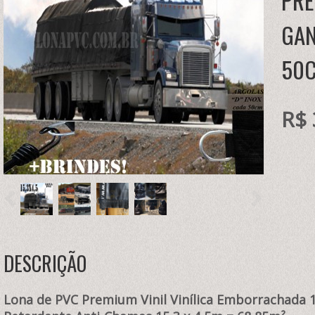
PRE
GAN
50C
R$ 
DESCRIÇÃO
Lona de PVC Premium Vinil Vinílica Emborrachada 