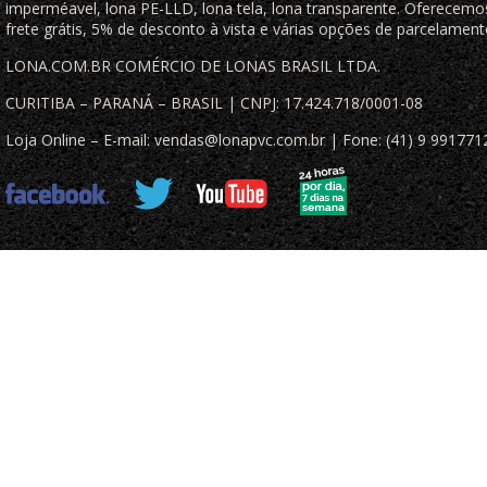
imperméavel, lona PE-LLD, lona tela, lona transparente. Oferecemo
frete grátis, 5% de desconto à vista e várias opções de parcelament
LONA.COM.BR COMÉRCIO DE LONAS BRASIL LTDA.
CURITIBA – PARANÁ – BRASIL | CNPJ: 17.424.718/0001-08
Loja Online – E-mail: vendas@lonapvc.com.br | Fone: (41) 9 991771