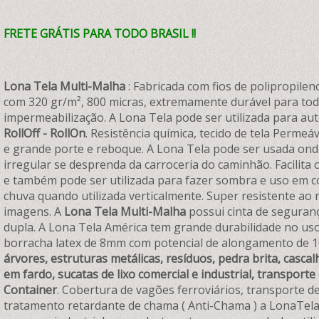
FRETE GRÁTIS PARA TODO BRASIL !!
Lona Tela Multi-Malha
: Fabricada com fios de polipropil
com 320 gr/m², 800 micras, extremamente durável para toda
impermeabilização. A Lona Tela pode ser utilizada para 
RollOff - RollOn
. Resistência química, tecido de tela Permeá
e grande porte e reboque. A Lona Tela pode ser usada ond
irregular se desprenda da carroceria do caminhão. Facilita 
e também pode ser utilizada para fazer sombra e uso em co
chuva quando utilizada verticalmente. Super resistente ao 
imagens. A
Lona Tela Multi-Malha
possui cinta de seguran
dupla. A Lona Tela América tem grande durabilidade no uso
borracha latex de 8mm com potencial de alongamento de 1
árvores, estruturas metálicas, resíduos, pedra brita, casca
em fardo, sucatas de lixo comercial e industrial, transporte
Container
. Cobertura de vagões ferroviários, transporte de 
tratamento retardante de chama ( Anti-Chama ) a LonaTela 