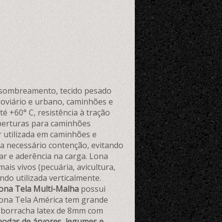
de sombreamento, tecido pesado
doviário e urbano, caminhões e
é +60° C, resistência à tração
oberturas para caminhões
er utilizada em caminhões e
ja necessário contenção, evitando
 ar e aderência na carga. Lona
is vivos (pecuária, avicultura,
do utilizada verticalmente.
ona Tela Multi-Malha
possui
Lona Tela América tem grande
e borracha latex de 8mm com
podas de árvores, legumes e