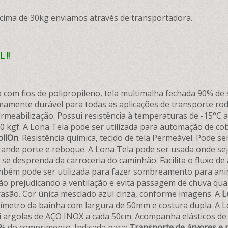
acima de 30kg enviamos através de transportadora.
 !!
da com fios de polipropileno, tela multimalha fechada 90% 
mamente durável para todas as aplicações de transporte ro
ermeabilização. Possui resistência à temperaturas de -15°C at
30 kgf. A Lona Tela pode ser utilizada para automação de c
ollOn
. Resistência química, tecido de tela Permeável. Pode s
grande porte e reboque. A Lona Tela pode ser usada onde se
se desprenda da carroceria do caminhão. Facilita o fluxo de
mbém pode ser utilizada para fazer sombreamento para anima
ão prejudicando a ventilação e evita passagem de chuva quan
rasão. Cor única mesclado azul cinza, conforme imagens. A
L
rímetro da bainha com largura de 50mm e costura dupla. A 
ui argolas de AÇO INOX a cada 50cm. Acompanha elásticos d
% do comprimento. Indicada para:
Transporte de árvores e 