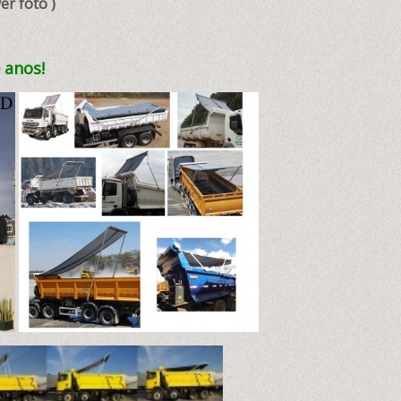
r foto )
 anos!