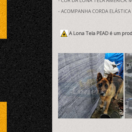
- COR DA LONA TELA AMÉRICA: 
- ACOMPANHA CORDA ELÁSTICA 
A Lona Tela PEAD é um produ