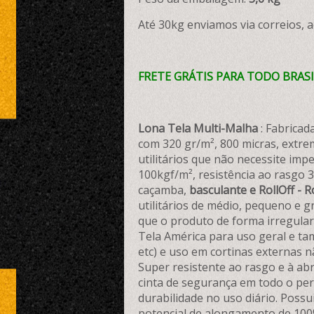
Até 30kg enviamos via correios, 
FRETE GRÁTIS PARA TODO BRASIL
Lona Tela Multi-Malha
: Fabrica
com 320 gr/m², 800 micras, extre
utilitários que não necessite imp
100kgf/m², resistência ao rasgo 
caçamba,
basculante e RollOff - R
utilitários de médio, pequeno e 
que o produto de forma irregular 
Tela América para uso geral e ta
etc) e uso em cortinas externas n
Super resistente ao rasgo e à ab
cinta de segurança em todo o pe
durabilidade no uso diário. Poss
potencial de alongamento de 100