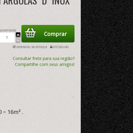
ARGOLAS "D" INOX
QUANTIDADE:
DISPONÍVEL NO ESTOQUE
SITE SEGURO
Consultar frete para sua região?
Compartilhe com seus amigos!
,0
=
16m²
.