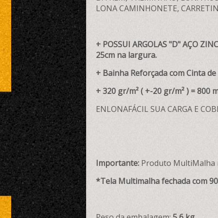
LONA CAMINHONETE, CARRETIN
+ POSSUI ARGOLAS "D" AÇO ZINC
25cm na largura.
+ Bainha Reforçada com Cinta de P
+ 320 gr/m² ( +-20 gr/m² ) = 800 m
ENLONAFÁCIL SUA CARGA E COB
Importante:
Produto MultiMalha n
*Tela Multimalha fechada com 9
Peso da embalagem:
5,6 kg