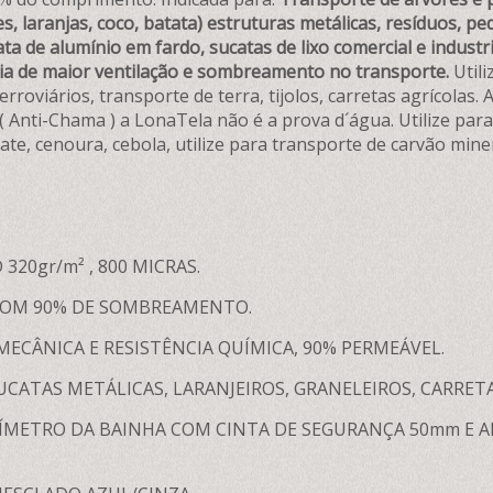
s, laranjas, coco, batata) estruturas metálicas, resíduos, ped
ta de alumínio em fardo, sucatas de lixo comercial e industr
tia de maior ventilação e sombreamento no transporte.
Util
erroviários, transporte de terra, tijolos, carretas agrícolas
 Anti-Chama ) a LonaTela não é a prova d´água. Utilize par
ate, cenoura, cebola, utilize para transporte de carvão miner
320gr/m² , 800 MICRAS.
COM 90% DE SOMBREAMENTO.
 MECÂNICA E RESISTÊNCIA QUÍMICA, 90% PERMEÁVEL.
UCATAS METÁLICAS, LARANJEIROS, GRANELEIROS, CARRETA
ÍMETRO DA BAINHA COM CINTA DE SEGURANÇA 50mm E AR