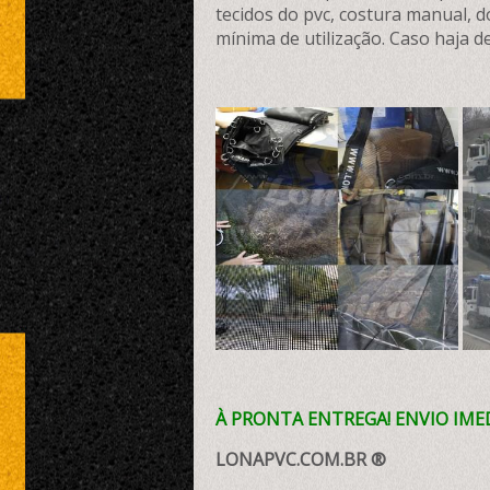
tecidos do pvc, costura manual, 
mínima de utilização. Caso haja 
À PRONTA ENTREGA! ENVIO IME
LONAPVC.COM.BR ®