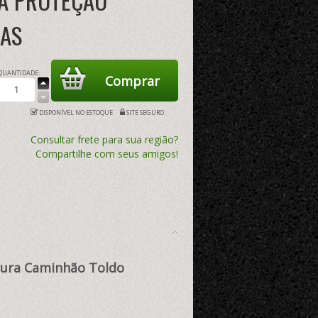
A PROTEÇÃO
MAS
QUANTIDADE:
DISPONÍVEL NO ESTOQUE
SITE SEGURO
Consultar frete para sua região?
Compartilhe com seus amigos!
rtura Caminhão Toldo