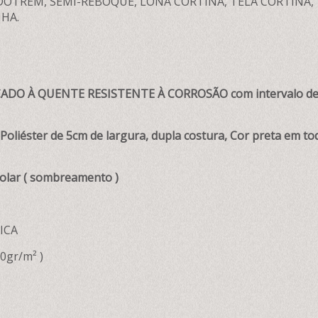
OTREM, SEMI-REBOQUE, LONA CORTINA, TELA CORTINA, 
HA.
ADO À QUENTE RESISTENTE À CORROSÃO com intervalo de 
oliéster de 5cm de largura, dupla costura, Cor preta em to
olar ( sombreamento )
ICA
0gr/m² )