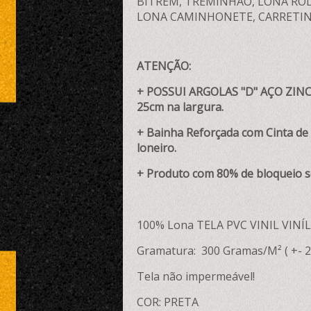
BITREM, TREMINHÃO, LONA ROD
LONA CAMINHONETE, CARRETIN
ATENÇÃO:
+ POSSUI ARGOLAS "D" AÇO ZINC
25cm na largura.
+ Bainha Reforçada com Cinta de P
loneiro.
+ Produto com 80% de bloqueio s
100% Lona TELA PVC VINIL VINÍL
Gramatura: 300 Gramas/M² ( +- 2
Tela não impermeável!
COR: PRETA