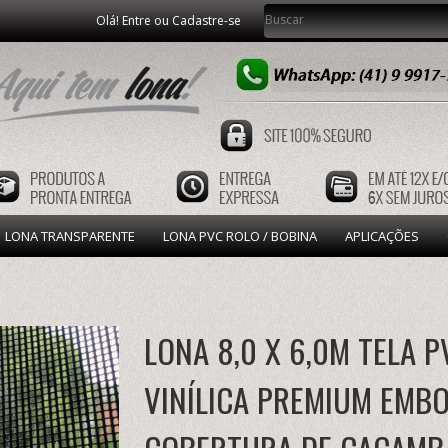
Olá! Entre ou Cadastre-se
LONA TRANSPARENTE
LONA PVC ROLO / BOBINA
APLICAÇÕES
LONA 8,0 X 6,0M TELA P
VINÍLICA PREMIUM EMB