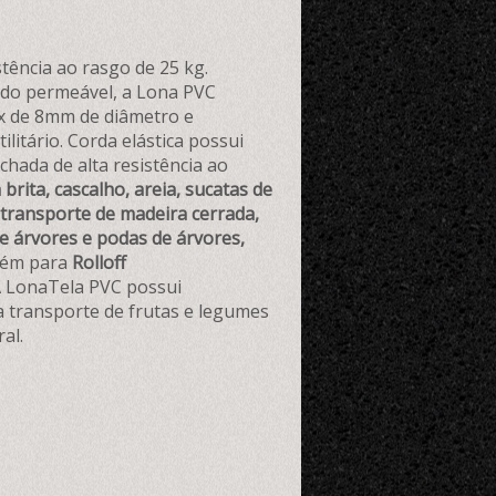
stência ao rasgo de 25 kg.
cido permeável, a Lona PVC
ex de 8mm de diâmetro e
itário. Corda elástica possui
hada de alta resistência ao
brita, cascalho, areia, sucatas de
, transporte de madeira cerrada,
e árvores e podas de árvores,
bém para
Rolloff
A LonaTela PVC possui
a transporte de frutas e legumes
al.