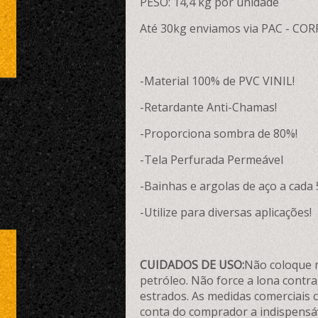
PESO: 14,4 kg por unidade
Até 30kg enviamos via PAC - COR
-Material 100% de PVC VINIL!
-Retardante Anti-Chamas!
-Proporciona sombra de 80%!
-Tela Perfurada Permeável
-Bainhas e argolas de aço a cada 
-Utilize para diversas aplicações!
CUIDADOS DE USO:
Não coloque m
petróleo. Não force a lona contr
estrados. As medidas comerciais 
conta do comprador a indispensá