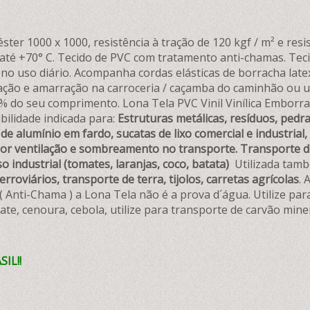
ster 1000 x 1000, resistência à tração de 120 kgf / m² e resi
 até +70° C. Tecido de PVC com tratamento anti-chamas. Te
no uso diário. Acompanha cordas elásticas de borracha lat
ção e amarração na carroceria / caçamba do caminhão ou util
 do seu comprimento. Lona Tela PVC Vinil Vinílica Emborrac
bilidade indicada para:
Estruturas metálicas, resíduos, pedra 
de alumínio em fardo, sucatas de lixo comercial e industrial
aior ventilação e sombreamento no transporte.
Transporte d
o industrial (tomates, laranjas, coco, batata)
Utilizada tam
roviários, transporte de terra, tijolos, carretas agrícolas
. 
 Anti-Chama ) a Lona Tela não é a prova d´água. Utilize par
ate, cenoura, cebola, utilize para transporte de carvão miner
IL!!