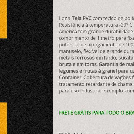
Lona
Tela PVC
com tecido de polié
Resistência à temperatura -30° C
América tem grande durabilidade 
comprimento de 1 metro para fixa
potencial de alongamento de 100%
manuseio, flexível de grande dura
metais ferrosos em fardo, sucata 
bruta e em toras. Garantia de m
legumes e frutas à granel para us
Container
.
Cobertura de vagões fer
tratamento retardante de chama (
para uso industrial, exemplo: tom
FRETE GRÁTIS PARA TODO O BRAS