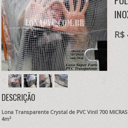
POL
INO
R$ 
DESCRIÇÃO
Lona Transparente Crystal de PVC Vinil 700 MICRA
4m²