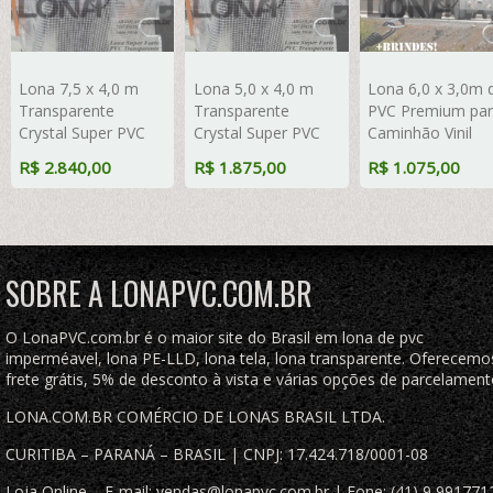
Lona 7,5 x 4,0 m
Lona 5,0 x 4,0 m
Lona 6,0 x 3,0m 
Transparente
Transparente
PVC Premium pa
Crystal Super PVC
Crystal Super PVC
Caminhão Vinil
Vinil 700 Micras com
Vinil 700 Micras com
Poliéster
R$ 2.840,00
R$ 1.875,00
R$ 1.075,00
Tela de Poliéster
Tela de Poliéster
Emborrachada
Impermeável com
Impermeável com
Preto Fosco Anti-
argolas "D" INOX a
argolas "D" INOX a
Chamas + 9
cada 50cm
cada 50cm
LonaFlex Gancho
25cm + 9 LonaFl
SOBRE A LONAPVC.COM.BR
Gancho 50cm
O LonaPVC.com.br é o maior site do Brasil em lona de pvc
imperméavel, lona PE-LLD, lona tela, lona transparente. Oferecemo
frete grátis, 5% de desconto à vista e várias opções de parcelament
LONA.COM.BR COMÉRCIO DE LONAS BRASIL LTDA.
CURITIBA – PARANÁ – BRASIL | CNPJ: 17.424.718/0001-08
Loja Online – E-mail: vendas@lonapvc.com.br | Fone: (41) 9 991771