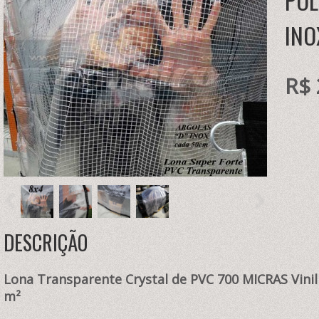
POL
INO
R$ 
DESCRIÇÃO
Lona Transparente Crystal de PVC 700 MICRAS Vini
m²