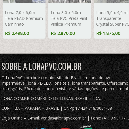
Lona 7,0 x 6,0m
Lona 8,0 x 6,0m
Lona 5,0 x 4,0 m
Tela PEAD Premium
Tela PVC Preta Vinil
Transparente
Caminhão
Vinílica Premium
Crystal Super PV
ExtraForte
Emborrachada
Vinil 700 Micras 
R$ 2.498,00
R$ 2.870,00
R$ 1.875,00
Prata/Azul : 90% de
Cobertura de
Tela de Poliéster
Sombreamento
Caçamba Proteção
Impermeável co
com argolas "D"
Retardante Anti-
argolas "D" INOX
INOX a cada 50cm
Chamas
cada 50cm
SOBRE A LONAPVC.COM.BR
O LonaPVC.com.br é o maior site do Brasil em lona de pvc
imperméavel, lona PE-LLD, lona tela, lona transparente. Oferecemo
frete grátis, 5% de desconto à vista e várias opções de parcelament
LONA.COM.BR COMÉRCIO DE LONAS BRASIL LTDA.
CURITIBA – PARANÁ – BRASIL | CNPJ: 17.424.718/0001-08
Loja Online – E-mail: vendas@lonapvc.com.br | Fone: (41) 9 991771