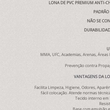
LONA DE PVC PREMIUM ANTI-C
PADRÃO 
NÃO SE CO
DURABILIDAD
U
MMA, UFC, Academias, Arenas, Áreas E
Prevenção contra Propag
VANTAGENS DA LON
Facilita Limpeza, Higiene, Odores, Aparên
fácil colocação. Atende normas técnic
Tecido interno em P
Resist
Base com emulsão esp