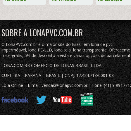
Preto Fosco Anti-
Tela de Poliéster
Cobertura de
Chamas + 4
Impermeável com
Caçamba Proteç
LonaFlex Gancho
argolas "D" INOX a
Retardante Anti-
25cm + 4 LonaFlex
cada 50cm
Chamas
Gancho 50cm
SOBRE A LONAPVC.COM.BR
O LonaPVC.com.br é o maior site do Brasil em lona de pvc
imperméavel, lona PE-LLD, lona tela, lona transparente. Oferecemo
frete grátis, 5% de desconto à vista e várias opções de parcelament
LONA.COM.BR COMÉRCIO DE LONAS BRASIL LTDA.
CURITIBA – PARANÁ – BRASIL | CNPJ: 17.424.718/0001-08
Loja Online – E-mail: vendas@lonapvc.com.br | Fone: (41) 9 991771