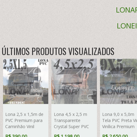
LONA
LONE
ÚLTIMOS PRODUTOS VISUALIZADOS
Lona 2,5 x 1,5m de
Lona 4,5 x 2,5 m
Lona 9,0 x 5,0m
PVC Premium para
Transparente
Tela PVC Preta Vin
Caminhão Vinil
Crystal Super PVC
Vinílica Premium
Emborrachada
Vinil 700 Micras com
Emborrachada
R$ 390,00
R$ 1.198,00
R$ 2.650,00