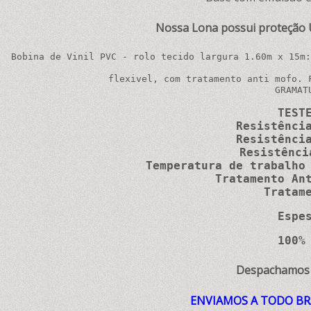
Nossa Lona possui proteção U
Bobina de Vinil PVC - rolo tecido largura 1.60m x 15m:
flexivel, com tratamento anti mofo. 
GRAMAT
TEST
 Resistênci
 Resistênci
Resistênci
Temperatura de trabalho
Tratamento An
Tratam
Espe
100%
Despachamos p
ENVIAMOS A TODO BRA