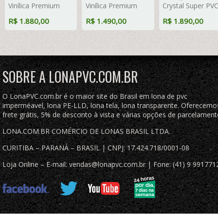
Vinílica Premium
Vinílica Premium
Crystal Super PV
Emborrachada
Emborrachada
Vinil 700 Micras 
R$ 1.880,00
R$ 1.490,00
R$ 1.890,00
Cobertura de
Cobertura de
Tela de Poliéster
Caçamba Proteção
Caçamba Proteção
Impermeável co
Retardante Anti-
Retardante Anti-
argolas "D" INOX
Chamas
Chamas
cada 50cm
SOBRE A LONAPVC.COM.BR
O LonaPVC.com.br é o maior site do Brasil em lona de pvc
imperméavel, lona PE-LLD, lona tela, lona transparente. Oferecemo
frete grátis, 5% de desconto à vista e várias opções de parcelament
LONA.COM.BR COMÉRCIO DE LONAS BRASIL LTDA.
CURITIBA – PARANÁ – BRASIL | CNPJ: 17.424.718/0001-08
Loja Online – E-mail: vendas@lonapvc.com.br | Fone: (41) 9 991771