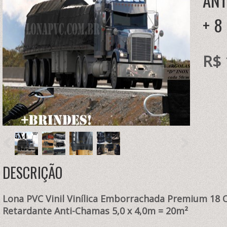
ANT
+ 8
R$ 
DESCRIÇÃO
Lona PVC Vinil Vinílica Emborrachada Premium 18 
Retardante Anti-Chamas 5,0
x 4,0m = 20
m²