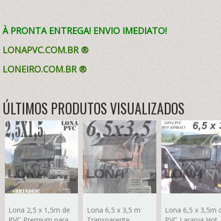
À PRONTA ENTREGA! ENVIO IMEDIATO!
LONAPVC.COM.BR ®
LONEIRO.COM.BR
®
ÚLTIMOS PRODUTOS VISUALIZADOS
Lona 2,5 x 1,5m de
Lona 6,5 x 3,5 m
Lona 6,5 x 3,5m 
PVC Premium para
Transparente
PVC Laranja Hot