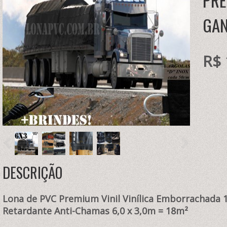
PRE
GAN
R$ 
DESCRIÇÃO
Lona de PVC Premium Vinil Vinílica Emborrachada 
Retardante Anti-Chamas 6,0
x 3,0m = 18
m²