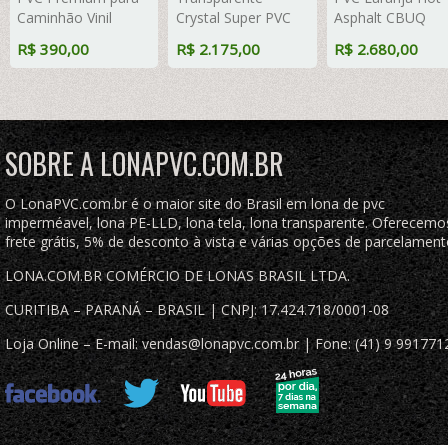
Caminhão Vinil
Crystal Super PVC
Asphalt CBUQ
Emborrachada
Vinil 700 Micras com
Resiste a +200°C
R$ 390,00
R$ 2.175,00
R$ 2.680,00
Preto Fosco Anti-
Tela de Poliéster
para Caminhão Vi
Chamas + 4
Impermeável com
Anti-Chamas + 2
LonaFlex Gancho
argolas "D" INOX a
Extensores 50cm
25cm + 4 LonaFlex
cada 50cm
Gancho 50cm
SOBRE A LONAPVC.COM.BR
O LonaPVC.com.br é o maior site do Brasil em lona de pvc
imperméavel, lona PE-LLD, lona tela, lona transparente. Oferecemo
frete grátis, 5% de desconto à vista e várias opções de parcelament
LONA.COM.BR COMÉRCIO DE LONAS BRASIL LTDA.
CURITIBA – PARANÁ – BRASIL | CNPJ: 17.424.718/0001-08
Loja Online – E-mail: vendas@lonapvc.com.br | Fone: (41) 9 991771