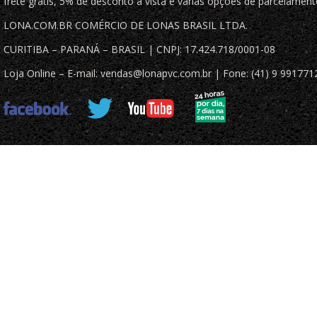
frete grátis, 5% de desconto à vista e várias opções de parcelament
LONA.COM.BR COMÉRCIO DE LONAS BRASIL LTDA.
CURITIBA – PARANÁ – BRASIL | CNPJ: 17.424.718/0001-08
Loja Online – E-mail: vendas@lonapvc.com.br | Fone: (41) 9 991771